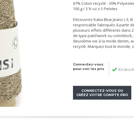
67% Coton recyclé - 30% Polyeste
100 g / 3 ½ oz x 5 Pelotes
Découvrez Katia Blue Jeans I, II, I
responsable fabriqués à partir de
plusieurs effets différents dans 
de type patchwork ou colorblock,
deuxième vie à la mode denim, ave
recyclé. Marquez tout le monde, 
Connectez-vous
pour voir les prix
En stoc
CONNECTEZ-VOUS OU
CRÉEZ VOTRE COMPTE PRO