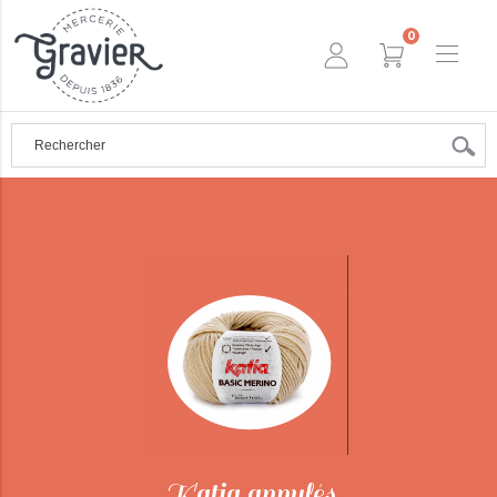
0
Katia annulés