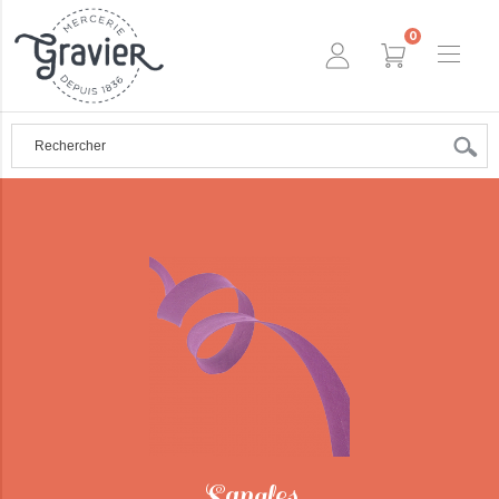
0
Sangles