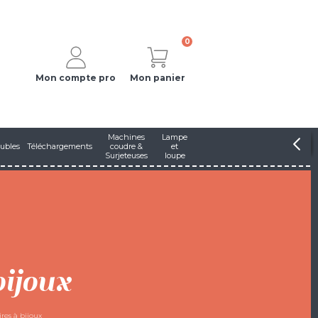
0
Mon compte pro
Mon panier
Machines
Lampe
ubles
Téléchargements
coudre &
et
Surjeteuses
loupe
ijoux
ires à bijoux