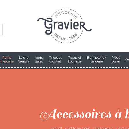
Petite
Loisirs
Noms
Tricot et
Tissus et
Bonneterie /
Prêt à
Me
mercerie
Créatifs
tissés
crochet
bourrage
Lingerie
porter
Accessoires à b
Accueil
Petite mercerie
Loisir créatif
Accesso