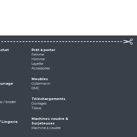
ochet
Prêt à porter
Femme
Homme
Layette
Accessoires
Meubles
ourrage
Gütermann
DMC
Téléchargements
as / broder
Ouvrages
Tissus
Machines coudre &
/ Lingerie
Surjeteuses
Machine à coudre