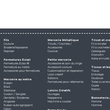
Fils
Mercerie Métallique
Tricot et cr
Couture
Tricots / Crochets /
Fil à tricoter
Broderie/tapisserie
Accessoires
Fil à crocheter
Repriser
Couture
Catalogues
Promofin
Katia annulés
Fermetures Eclair
Petite mercerie
Fermetures Eclair ®
Accessoire et soin du linge
Fermeture au mètre
Accessoire couture
Tissus et b
Accessoires pour fermetures
Customisation et réparation
Tissus
Loisir créatif
Entoilage
Editions
Doublure
Mercerie au mètre
Fermetures pour vêtements
Toiles à canev
Ruban
Ouate
Biais
Patron
Elastique
Loisirs Créatifs
Cordon / Sangles
Ouvrages
Dentelle / Broderies
Napperons
Bonneterie 
Anglaise
Machine à coudre
Femme
Ruban auto-agrippant
Homme
Galon