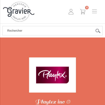
0
Playtex inc ®