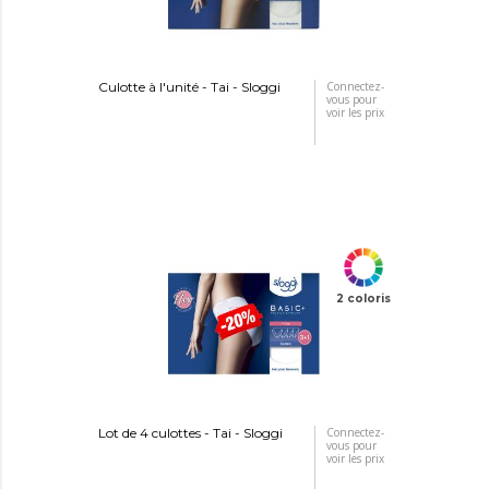
Culotte à l'unité - Tai - Sloggi
Connectez-
vous pour
voir les prix
2 coloris
Lot de 4 culottes - Tai - Sloggi
Connectez-
vous pour
voir les prix