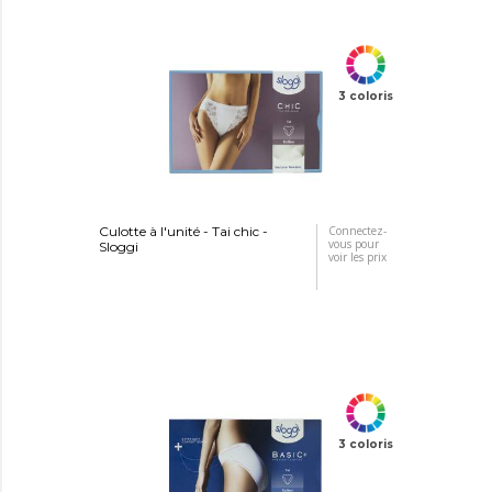
3 coloris
Culotte à l'unité - Tai chic -
Connectez-
vous pour
Sloggi
voir les prix
3 coloris