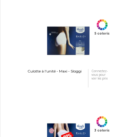
5 coloris
Culotte à l'unité - Maxi - Sloggi
Connectez-
vous pour
voir les prix
3 coloris