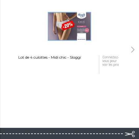
Lot de 4 culottes - Midi chic - Sloggi
Connectez-
Cul
vous pour
voir les prix