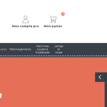
0
Mon compte pro
Mon panier
Machines
Lampe
ubles
Téléchargements
coudre &
et
Surjeteuses
loupe
n