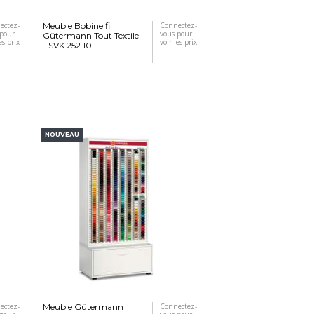
ectez-
Meuble Bobine fil
Connectez-
 pour
vous pour
Gütermann Tout Textile
es prix
voir les prix
- SVK 252 10
NOUVEAU
ectez-
Meuble Gütermann
Connectez-