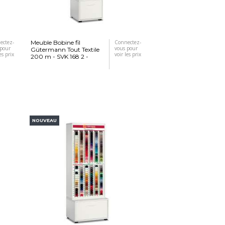
ectez-
Meuble Bobine fil
Connectez-
 pour
vous pour
Gütermann Tout Textile
es prix
voir les prix
200 m - SVK 168 2 -
NOUVEAU