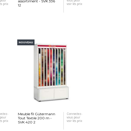
 pour
vous pour
assortiment - SVK 336
es prix
voir les prix
12
NOUVEAU
ectez-
Meuble fil Gütermann
Connectez-
 pour
vous pour
Tout Textile 200 m -
es prix
voir les prix
SVK 420 2