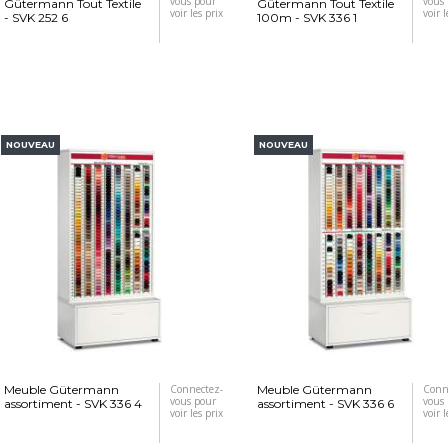
vous pour
vous
Gütermann Tout Textile
Gütermann Tout Textile
voir les prix
voir l
- SVK 252 6
100m - SVK 336 1
NOUVEAU
NOUVEAU
Meuble Gütermann
Connectez-
Meuble Gütermann
Conn
vous pour
vous
assortiment - SVK 336 4
assortiment - SVK 336 6
voir les prix
voir l