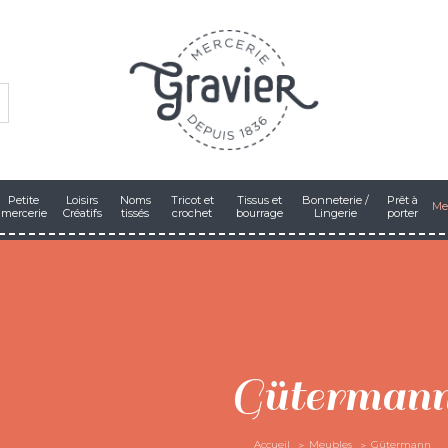
Petite
Loisirs
Noms
Tricot et
Tissus et
Bonneterie /
Prêt à
Me
mercerie
Créatifs
tissés
crochet
bourrage
Lingerie
porter
Güterman
Accueil
Meubles
Gütermann