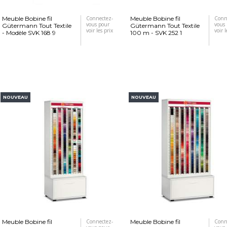
Meuble Bobine fil
Connectez-
Meuble Bobine fil
Conn
vous pour
vous
Gütermann Tout Textile
Gütermann Tout Textile
voir les prix
voir l
- Modèle SVK 168 9
100 m - SVK 252 1
NOUVEAU
NOUVEAU
Meuble Bobine fil
Connectez-
Meuble Bobine fil
Conn