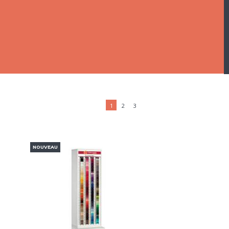
1
2
3
NOUVEAU