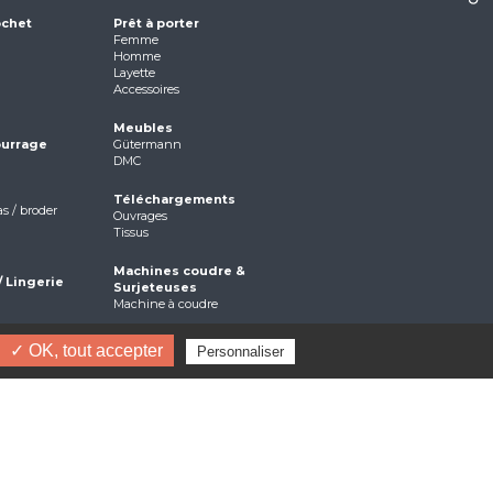
ochet
Prêt à porter
Femme
Homme
Layette
Accessoires
Meubles
ourrage
Gütermann
DMC
Téléchargements
as / broder
Ouvrages
Tissus
Machines coudre &
/ Lingerie
Surjeteuses
Machine à coudre
Lampe et loupe
✓ OK, tout accepter
Personnaliser