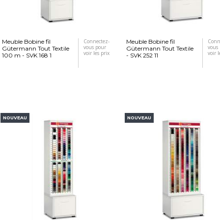
Meuble Bobine fil
Connectez-
Meuble Bobine fil
Conn
vous pour
vous
Gütermann Tout Textile
Gütermann Tout Textile
voir les prix
voir l
100 m - SVK 168 1
- SVK 252 11
NOUVEAU
NOUVEAU