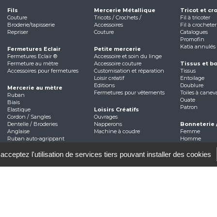
Fils
Mercerie Métallique
Tricot et cr
Couture
Tricots / Crochets /
Fil à tricoter
Broderie/tapisserie
Accessoires
Fil à crocheter
Repriser
Couture
Catalogues
Promofin
Katia annulés
Fermetures Eclair
Petite mercerie
Fermetures Eclair ®
Accessoire et soin du linge
Fermeture au mètre
Accessoire couture
Tissus et b
Accessoires pour fermetures
Customisation et réparation
Tissus
Loisir créatif
Entoilage
Editions
Doublure
Mercerie au mètre
Fermetures pour vêtements
Toiles à canev
Ruban
Ouate
Biais
Patron
Elastique
Loisirs Créatifs
Cordon / Sangles
Ouvrages
Dentelle / Broderies
Napperons
Bonneterie 
Anglaise
Machine à coudre
Femme
Ruban auto-agrippant
Homme
Galon
Noms tissés
Galon rideaux et accessoires
acceptez l'utilisation de services tiers pouvant installer des cookies
Etiquettes noms tissés
e
Mentions légales
Politique de confidentialité