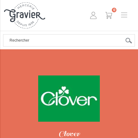
0
Clover