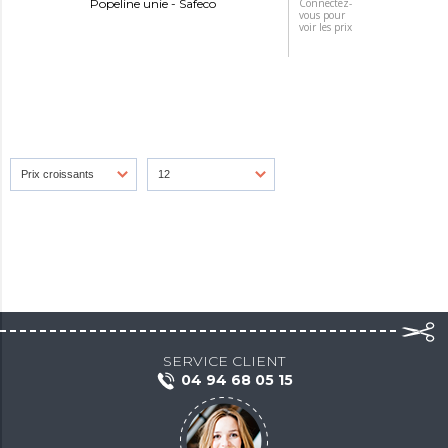
Popeline unie - Safeco
Connectez-
vous pour
voir les prix
SERVICE CLIENT
04 94 68 05 15