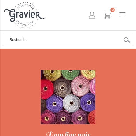
0
Popeline unie