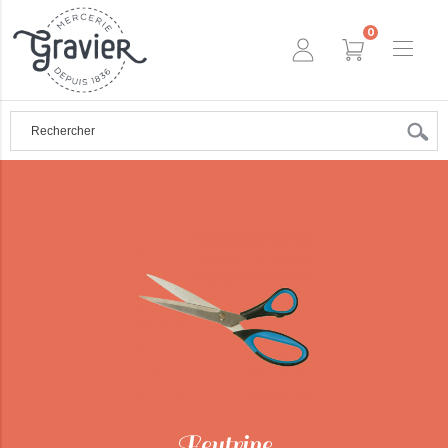
0
Feutrine