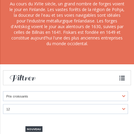
Au cours du XVIIe siècle, un grand nombre de forges voient
le jour en Finlande. Les vastes forêts de la région de Pohja,
la douceur de l'eau et ses voies navigables sont idéales
pour l'industrie métallurgique finlandaise. Les forges
d'Antskog voient le jour aux alentours de 1630, suivies par
celles de Billnäs en 1641. Fiskars est fondée en 1649 et
constitue aujourd'hui l'une des plus anciennes entreprises
du monde occidental.
Filtrer
NOUVEAU