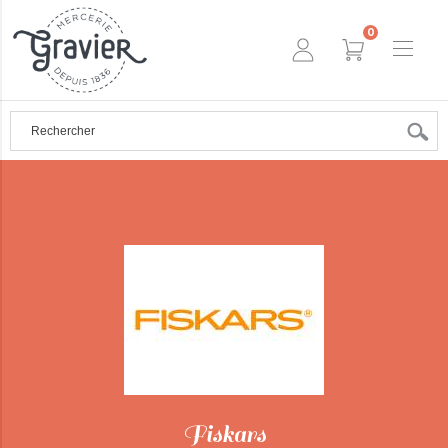
0
Fiskars