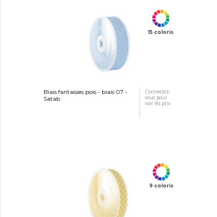
15 coloris
Biais fantaisies pois - biais 07 -
Connectez-
vous pour
Satab
voir les prix
9 coloris