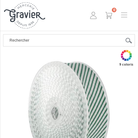
0
9 coloris