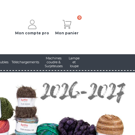
0
Mon compte pro
Mon panier
Machines
Lampe
ubles
Téléchargements
coudre &
et
Surjeteuses
loupe