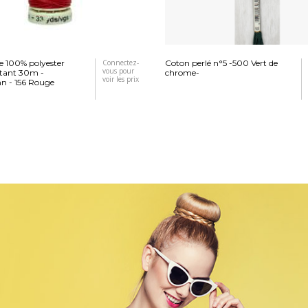
re 100% polyester
Connectez-
Coton perlé n°5 -500 Vert de
vous pour
stant 30m -
chrome-
voir les prix
 - 156 Rouge