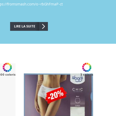
tps://fromsmash.com/o~rbGhFmaP-ct
LIRE LA SUITE
500 coloris
3 coloris