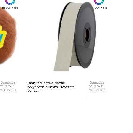
18 coloris
115 coloris
Connectez-
Biais replié tout textile
Connectez-
vous pour
vous pour
polycoton 30mm - Passion
voir les prix
voir les prix
Ruban -