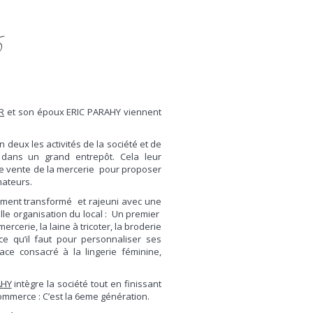
6
R
et son époux ERIC PARAHY viennent
n deux les activités de la société et de
 dans un grand entrepôt. Cela leur
de vente de la mercerie pour proposer
ateurs.
ement transformé et rajeuni avec une
le organisation du local : Un premier
cerie, la laine à tricoter, la broderie
e qu’il faut pour personnaliser ses
e consacré à la lingerie féminine,
AHY
intègre la société tout en finissant
ommerce : C’est la 6eme génération.