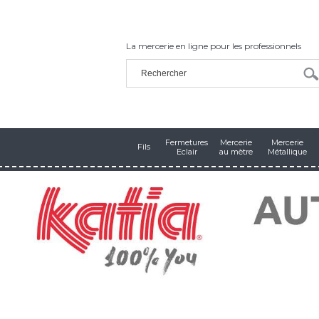
La mercerie en ligne pour les professionnels
Fermetures
Mercerie
Mercerie
Fils
Eclair
au mètre
Métallique