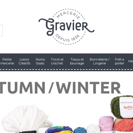
Petite
Loisirs
Noms
Tricot et
Tissus et
Bonneterie /
Prêt à
Me
mercerie
Créatifs
tissés
crochet
bourrage
Lingerie
porter