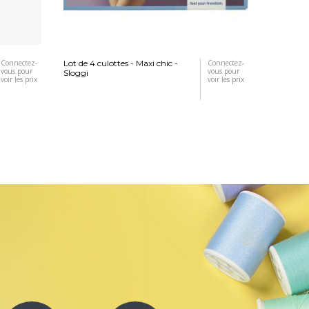
Connectez-
Lot de 4 culottes - Maxi chic -
Connectez-
Merino Ar
vous pour
vous pour
Sloggi
voir les prix
voir les prix