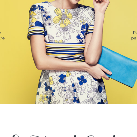
e
P
tre
pa