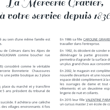
La Mercerie Gravier,
à votre service depuis 183
é au sein d’une même famille est
En 1986 sa fille
CAROLINE GRAVIE
s.
travailler dans l’entreprise.
u de Colmars dans les Alpes de
En 1992, ils décident de scinder e
 DRAGUIGNAN comme boucher rue
déménager la partie grossiste
permettra d’agrandir la surface 
un plus grand choix aux consomm
5) considéré comme le véritable
ercerie Bonneterie Chaussures
En 2002, le magasin est complèt
dans une petite boutique au 3 place
nouvelle devanture et une nouvel
espace dédié complètement à la mer
les ouvrages de dame et tout c
10, place du marché et y transfère
vêtements et un deuxième espac
t 5 ans président du tribunal de
lingerie de nuit et collants.
En 2015 leur fille
VALENTINE PAR
i succède. Il achètera une calèche
un cursus master 2 en école de c
nts des villages environnants 4 fois