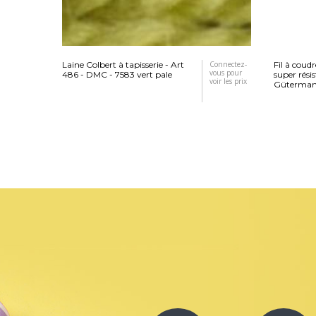
Laine Colbert à tapisserie - Art
Connectez-
Fil à coud
vous pour
486 - DMC - 7583 vert pale
super rési
voir les prix
Gütermann