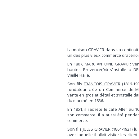
La maison GRAVIER dans sa continuit
un des plus vieux commerce dracénoi
En 1807,
MARC ANTOINE GRAVIER
ven
hautes Provence(04) s’installe à
Vieille Halle.
Son fils
FRANCOIS GRAVIER
(1816-190
fondateur crée un Commerce de M
vente en gros et détail et s’installe 
du marché en 1836.
En 1851, il rachète le café Alter au 
son commerce. Il a aussi été pendan
commerce.
Son fils
JULES GRAVIER
(1864-1921) lu
avec laquelle il allait visiter les clie