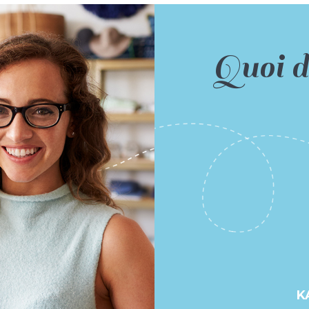
Quoi d
K