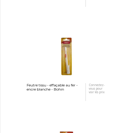
Feutre tissu - effaçable au fer -
Connectez-
vous pour
encre blanche - Bohin
voir les prix