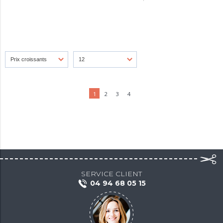
1
2
3
4
SERVICE CLIENT
04 94 68 05 15