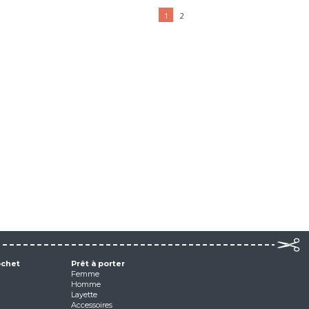
1
2
ochet
Prêt à porter
Femme
Homme
Layette
Accessoires