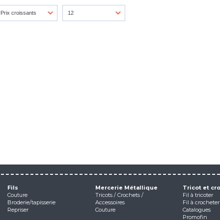
Fils
Mercerie Métallique
Tricot et cr
Couture
Tricots / Crochets /
Fil à tricoter
Broderie/tapisserie
Accessoires
Fil à crocheter
Repriser
Couture
Catalogues
Promofin