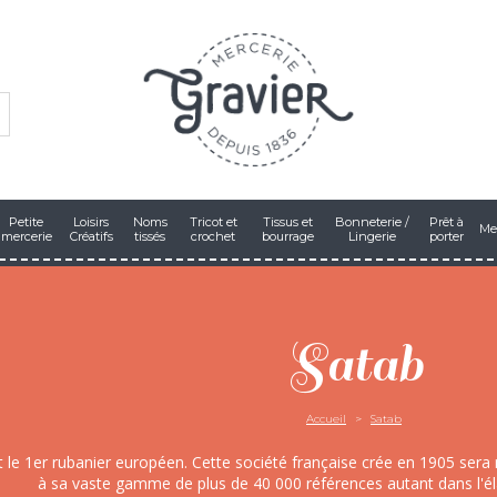
Petite
Loisirs
Noms
Tricot et
Tissus et
Bonneterie /
Prêt à
Me
mercerie
Créatifs
tissés
crochet
bourrage
Lingerie
porter
Satab
Accueil
Satab
t le 1er rubanier européen. Cette société française crée en 1905 ser
à sa vaste gamme de plus de 40 000 références autant dans l'éla