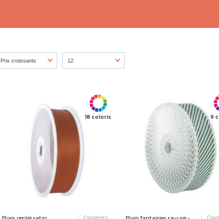
18 coloris
9 c
Biais replié satin
Connectez-
Biais fantaisies rayure -
Conn