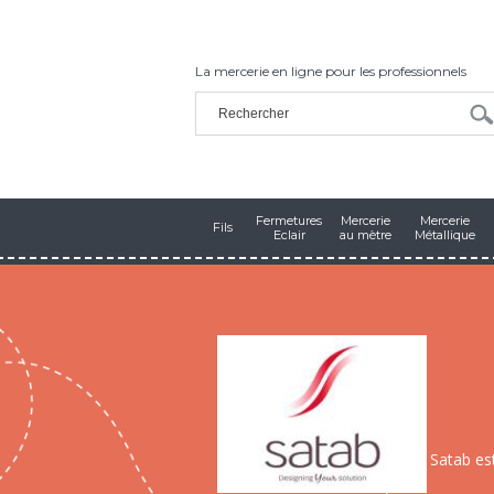
La mercerie en ligne pour les professionnels
Fermetures
Mercerie
Mercerie
Fils
Eclair
au mètre
Métallique
Satab es