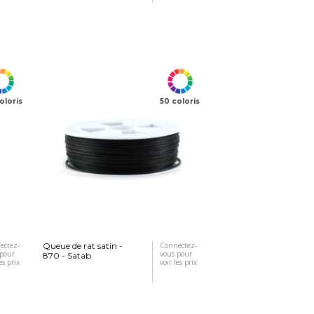
oloris
50 coloris
ectez-
Queue de rat satin -
Connectez-
 pour
vous pour
870 - Satab
es prix
voir les prix