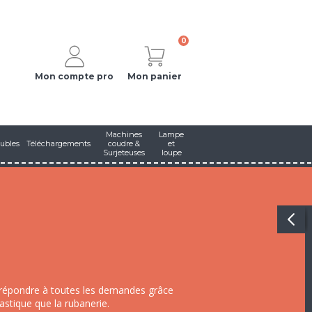
0
Mon compte pro
Mon panier
Machines
Lampe
ubles
Téléchargements
coudre &
et
Surjeteuses
loupe
a répondre à toutes les demandes grâce
stique que la rubanerie.