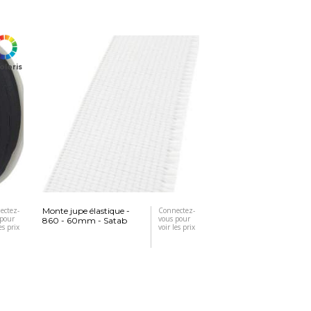
oloris
ectez-
Monte jupe élastique -
Connectez-
 pour
vous pour
860 - 60mm - Satab
es prix
voir les prix