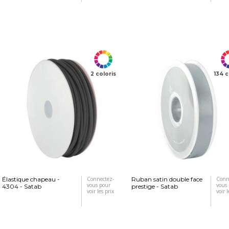
2 coloris
134 c
Élastique chapeau -
Connectez-
Ruban satin double face
Conn
vous pour
vous
4304 - Satab
prestige - Satab
voir les prix
voir l