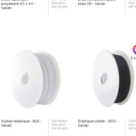
vous pour
vous
polyestere 20 x 40 -
biais 05 - Satab
voir les prix
voir l
Satab
2 c
Ruban élastique - 825 -
Connectez-
Élastique côtelé - 5310 -
Conn
vous pour
vous
Satab
Satab
voir les prix
voir l