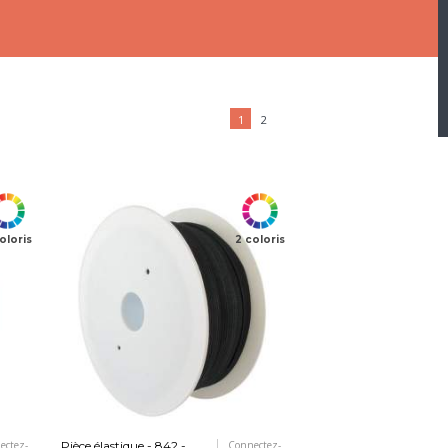
1
2
oloris
2 coloris
ectez-
Pièce élastique - 842 -
Connectez-