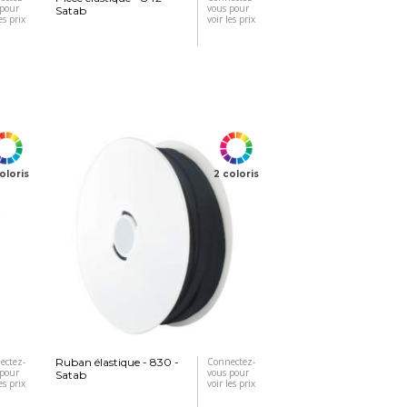
 pour
vous pour
Satab
es prix
voir les prix
oloris
2 coloris
ectez-
Ruban élastique - 830 -
Connectez-
 pour
vous pour
Satab
es prix
voir les prix