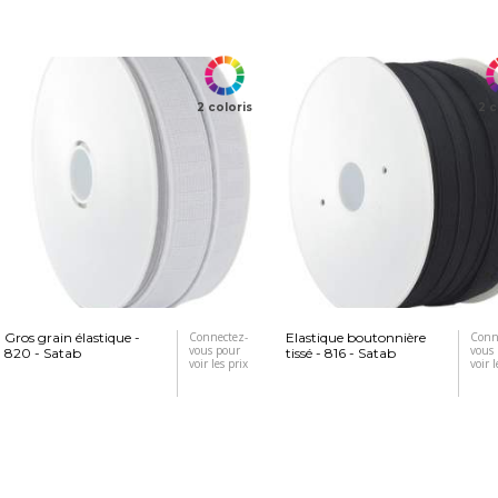
2 coloris
2 c
Gros grain élastique -
Connectez-
Elastique boutonnière
Conn
vous pour
vous
820 - Satab
tissé - 816 - Satab
voir les prix
voir l