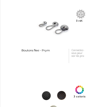
3 réf.
Boutons flexi - Prym
Connectez-
vous pour
voir les prix
3 coloris