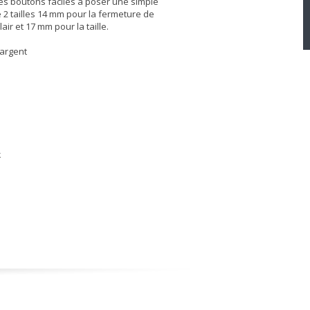
s boutons faciles à poser une simple
te 2 tailles 14 mm pour la fermeture de
ir et 17 mm pour la taille.
 argent
k