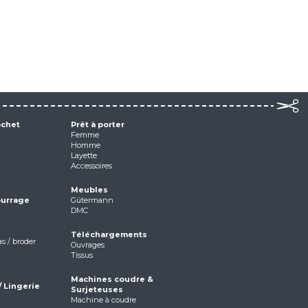
ochet
Prêt à porter
Femme
Homme
Layette
Accessoires
Meubles
ourrage
Gütermann
DMC
Téléchargements
as / broder
Ouvrages
Tissus
Machines coudre &
/ Lingerie
Surjeteuses
Machine à coudre