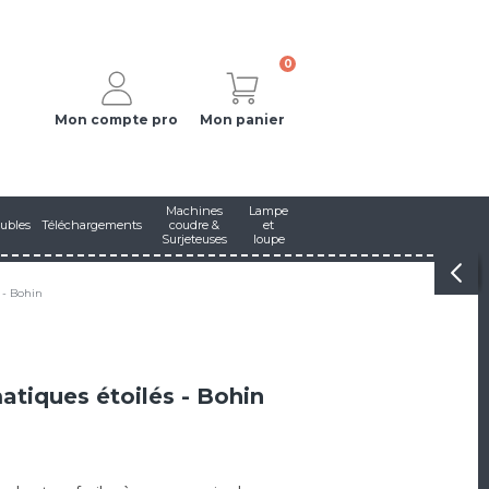
0
Mon compte pro
Mon panier
Machines
Lampe
ubles
Téléchargements
coudre &
et
Surjeteuses
loupe
 - Bohin
tiques étoilés - Bohin