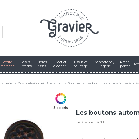
Petite
Loisirs
Noms
Tricot et
Tissus et
Bonneterie /
Prêt à
Me
mercerie
Créatifs
tissés
crochet
bourrage
Lingerie
porter
mercerie
Customisation et réparation
Boutons
Les boutons automatiques étoilés
3 coloris
Les boutons automa
Référence : BOH