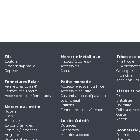
Fils
Mercerie Métallique
Tricot et cr
Couture
Tricots / Crochets /
Fil à tricoter
Broderie/tapisserie
Accessoires
Fil à crocheter
Repriser
Couture
Catalogues
Promofin
Katia annulés
Fermetures Eclair
Petite mercerie
Fermetures Eclair ®
Accessoire et soin du linge
Fermeture au mètre
Accessoire couture
Tissus et b
Accessoires pour fermetures
Customisation et réparation
Tissus
Loisir créatif
Entoilage
Editions
Doublure
Mercerie au mètre
Fermetures pour vêtements
Toiles à canev
Ruban
Ouate
Biais
Patron
Elastique
Loisirs Créatifs
Cordon / Sangles
Ouvrages
Dentelle / Broderies
Napperons
Bonneterie 
Anglaise
Machine à coudre
Femme
Ruban auto-agrippant
Homme