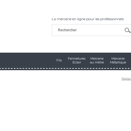
La mercerie en ligne pour les professionnels
Fermetures
Mercerie
Mercerie
Fils
Eclair
au mètre
Métallique
Petite