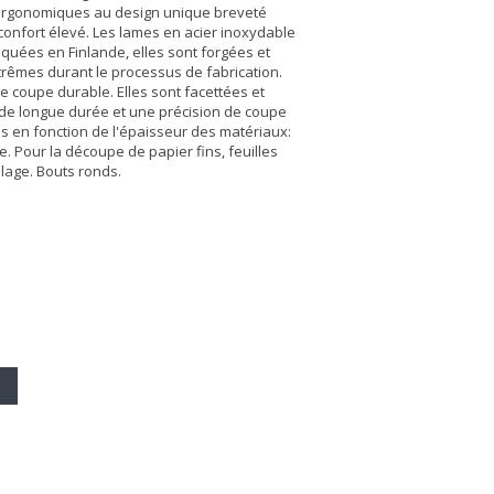
ergonomiques au design unique breveté
onfort élevé. Les lames en acier inoxydable
iquées en Finlande, elles sont forgées et
rêmes durant le processus de fabrication.
de coupe durable. Elles sont facettées et
 de longue durée et une précision de coupe
es en fonction de l'épaisseur des matériaux:
 Pour la découpe de papier fins, feuilles
llage. Bouts ronds.