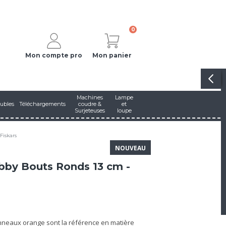
0
Mon compte pro
Mon panier
Machines
Lampe
ubles
Téléchargements
coudre &
et
Surjeteuses
loupe
Fiskars
NOUVEAU
bby Bouts Ronds 13 cm -
anneaux orange sont la référence en matière