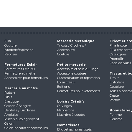
Fils
Mercerie Métallique
Tricot et cr
Couture
Tricots / Crochets /
Fil à tricoter
Broderie/tapisserie
Accessoires
Fil à crocheter
Repriser
Couture
Catalogues
Promofin
Katia annulés
Fermetures Eclair
Petite mercerie
Fermetures Eclair ®
Accessoire et soin du linge
Fermeture au mètre
Accessoire couture
Tissus et b
Accessoires pour fermetures
Customisation et réparation
Tissus
Loisir créatif
Entoilage
Editions
Doublure
Mercerie au mètre
Fermetures pour vêtements
Toiles à canev
Ruban
Ouate
Biais
Patron
Elastique
Loisirs Créatifs
Cordon / Sangles
Ouvrages
Dentelle / Broderies
Napperons
Bonneterie 
Anglaise
Machine à coudre
Femme
Ruban auto-agrippant
Homme
Galon
Noms tissés
Galon rideaux et accessoires
Etiquettes noms tissés