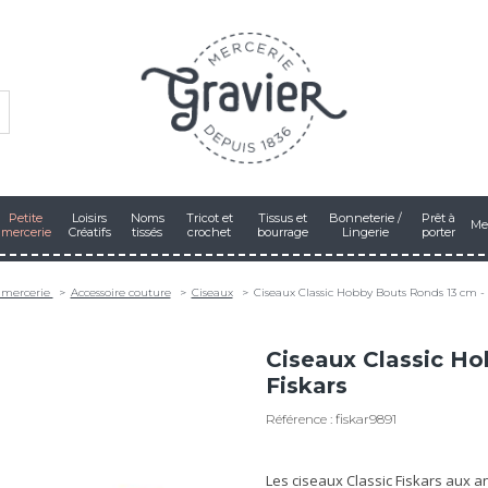
Petite
Loisirs
Noms
Tricot et
Tissus et
Bonneterie /
Prêt à
Me
mercerie
Créatifs
tissés
crochet
bourrage
Lingerie
porter
 mercerie
Accessoire couture
Ciseaux
Ciseaux Classic Hobby Bouts Ronds 13 cm - 
Ciseaux Classic Ho
Fiskars
Référence : fiskar9891
Les ciseaux Classic Fiskars aux 