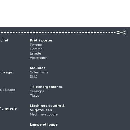
ochet
Prêt à porter
Femme
Homme
Layette
Accessoires
Meubles
ourrage
Gütermann
DMC
Téléchargements
as / broder
Ouvrages
Tissus
Machines coudre &
/ Lingerie
Surjeteuses
Machine à coudre
Lampe et loupe