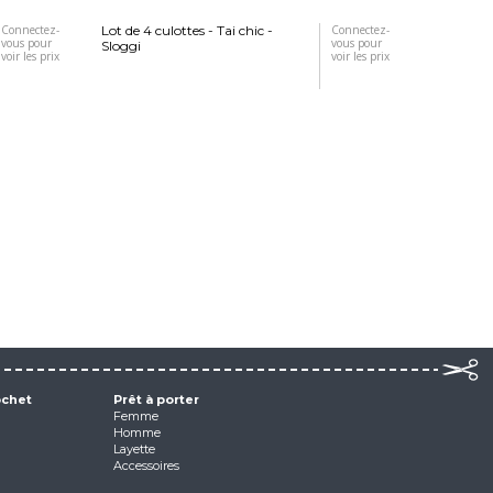
Connectez-
Lot de 4 culottes - Tai chic -
Connectez-
Culotte à 
vous pour
vous pour
Sloggi
Sloggi
voir les prix
voir les prix
ochet
Prêt à porter
Femme
Homme
Layette
Accessoires