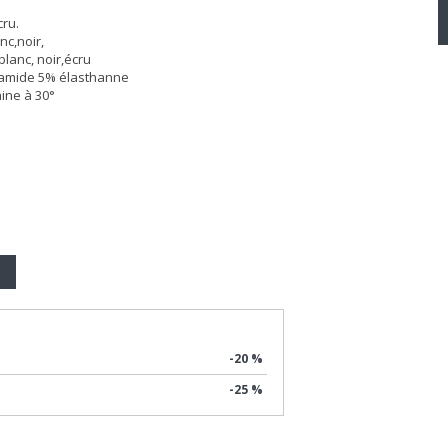
cru.
nc,noir,
 blanc, noir,écru
yamide 5% élasthanne
hine à 30°
-20 %
-25 %