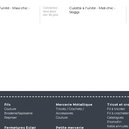
'unité - Maxi chic -
Connectez-
Culotte à l'unité - Midi chic -
vous pour
Sloggi
voir les prix
Fils
Mercerie Métallique
Tricot et cr
Couture
Tricots / Crochets /
Fil à tricoter
Broderie/tapisserie
Accessoires
Fil à crocheter
Repriser
Couture
Catalogues
Promofin
Katia annulés
Fermetures Eclair
Petite mercerie