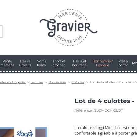
Petite
Loisirs
Noms
Tricot et
Tissus et
Bonneterie /
Prêt à
Me
mercerie
Créatifs
tissés
crochet
bourrage
Lingerie
porter
eterie / Lingerie
Femme
Bonneterie
Culottes
Lot de 4 culottes - Midi chic - 
Lot de 4 culottes - 
Référence : SLOMDCHICLOT
La culotte sloggi Midi chic est une
confortable agréable à porter grâ