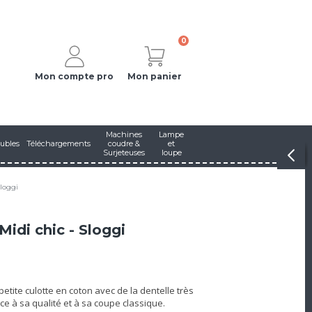
0
Mon compte pro
Mon panier
Machines
Lampe
ubles
Téléchargements
coudre &
et
Surjeteuses
loupe
Sloggi
Midi chic - Sloggi
 petite culotte en coton avec de la dentelle très
ce à sa qualité et à sa coupe classique.