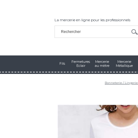
La mercerie en ligne pour les professionnels
Fermetures
Mercerie
Mercerie
Fils
Eclair
au mètre
Métallique
Bonneterie / Lingeri