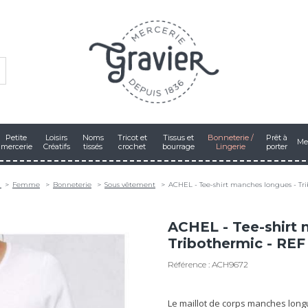
Petite
Loisirs
Noms
Tricot et
Tissus et
Bonneterie /
Prêt à
Me
mercerie
Créatifs
tissés
crochet
bourrage
Lingerie
porter
e
Femme
Bonneterie
Sous vêtement
ACHEL - Tee-shirt manches longues - Tr
ACHEL - Tee-shirt 
Tribothermic - REF
Référence : ACH9672
Le maillot de corps manches longu