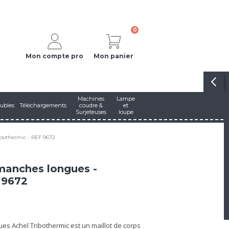
0
Mon compte pro
Mon panier
Machines
Lampe
ubles
Téléchargements
coudre &
et
Surjeteuses
loupe
ibothermic - REF 9672
manches longues -
 9672
es Achel Tribothermic est un maillot de corps