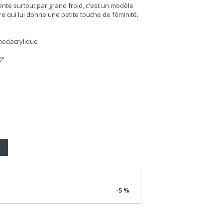
nte surtout par grand froid, c'est un modèle
re qui lui donne une petite touche de féminité.
modacrylique
0°
-5 %