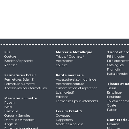
Fils
Mercerie Métallique
Tricot et cr
Couture
Tricots / Crochets /
Fil à tricoter
Broderie/tapisserie
Accessoires
Fil à crocheter
Repriser
Couture
Catalogues
Promofin
Katia annulés
Fermetures Eclair
Petite mercerie
Fermetures Eclair ®
Accessoire et soin du linge
Fermeture au mètre
Accessoire couture
Tissus et b
Accessoires pour fermetures
Customisation et réparation
Tissus
Loisir créatif
Entoilage
Editions
Doublure
Mercerie au mètre
Fermetures pour vêtements
Toiles à canev
Ruban
Ouate
Biais
Patron
Elastique
Loisirs Créatifs
Cordon / Sangles
Ouvrages
Dentelle / Broderies
Napperons
Bonneterie 
Anglaise
Machine à coudre
Femme
Ruban auto-agrippant
Homme