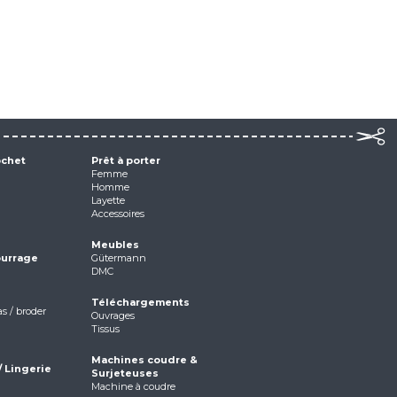
ochet
Prêt à porter
Femme
Homme
Layette
Accessoires
Meubles
ourrage
Gütermann
DMC
Téléchargements
as / broder
Ouvrages
Tissus
Machines coudre &
/ Lingerie
Surjeteuses
Machine à coudre