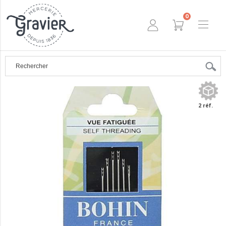
0
2 réf.