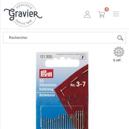
0
5 réf.