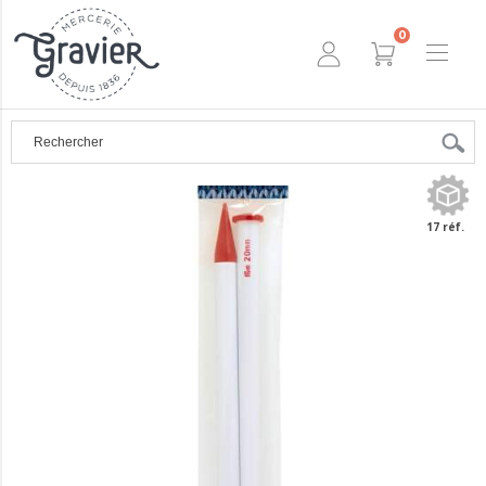
0
17 réf.