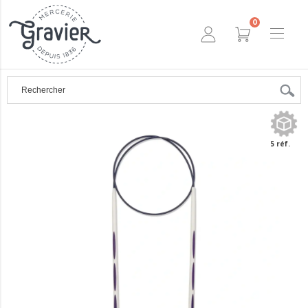
0
5 réf.