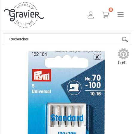
0
6 réf.