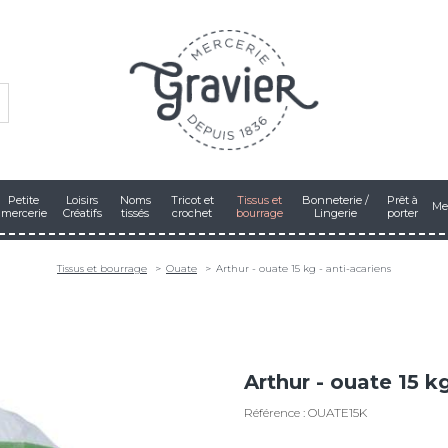
Petite
Loisirs
Noms
Tricot et
Tissus et
Bonneterie /
Prêt à
Me
mercerie
Créatifs
tissés
crochet
bourrage
Lingerie
porter
Tissus et bourrage
Ouate
Arthur - ouate 15 kg - anti-acariens
Arthur - ouate 15 kg
Référence : OUATE15K