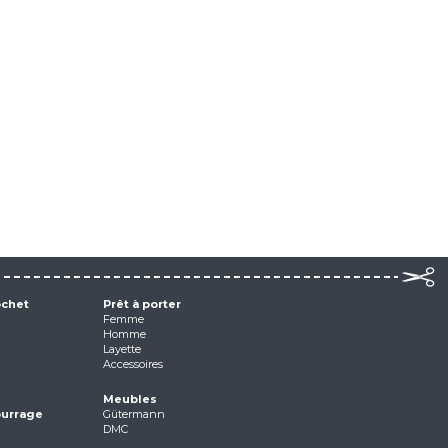
ochet
Prêt à porter
Femme
Homme
Layette
Accessoires
Meubles
ourrage
Gütermann
DMC