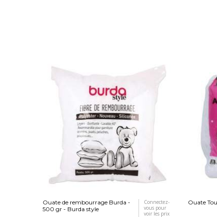
Ouate de rembourrage Burda -
Connectez-
Ouate Tou
vous pour
500 gr - Burda style
voir les prix