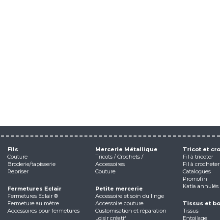
Fils
Mercerie Métallique
Tricot et cr
Couture
Tricots / Crochets /
Fil à tricoter
Broderie/tapisserie
Accessoires
Fil à crocheter
Repriser
Couture
Catalogues
Promofin
Katia annulés
Fermetures Eclair
Petite mercerie
Fermetures Eclair ®
Accessoire et soin du linge
Fermeture au mètre
Accessoire couture
Tissus et b
Accessoires pour fermetures
Customisation et réparation
Tissus
Loisir créatif
Entoilage