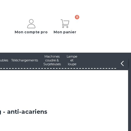
0
Mon compte pro
Mon panier
Machines
Lampe
ubles
Téléchargements
coudre &
et
Surjeteuses
loupe
 - anti-acariens