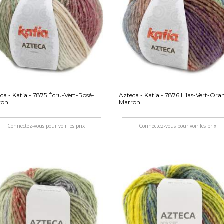
ca - Katia - 7875 Écru-Vert-Rosé-
Azteca - Katia - 7876 Lilas-Vert-Ora
ron
Marron
Connectez-vous pour voir les prix
Connectez-vous pour voir les prix