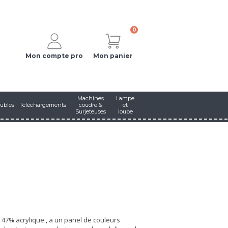
0
Mon compte pro
Mon panier
Machines
Lampe
ubles
Téléchargements
coudre &
et
Surjeteuses
loupe
e 47% acrylique , a un panel de couleurs