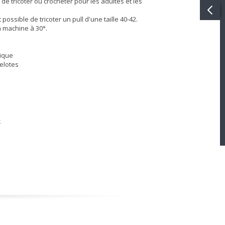
 de tricoter ou crocheter pour les adultes et les
 possible de tricoter un pull d'une taille 40-42.
n machine à 30°.
lique
elotes
k