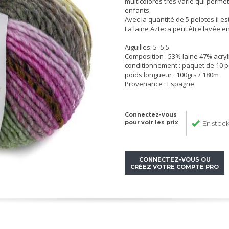
multicolores très varié qui permet
enfants.
Avec la quantité de 5 pelotes il est
La laine Azteca peut être lavée e
Aiguilles: 5 -5.5
Composition : 53% laine 47% acry
conditionnement : paquet de 10 p
poids longueur : 100grs / 180m
Provenance : Espagne
Connectez-vous
pour voir les prix
En stoc
CONNECTEZ-VOUS OU
CRÉEZ VOTRE COMPTE PRO