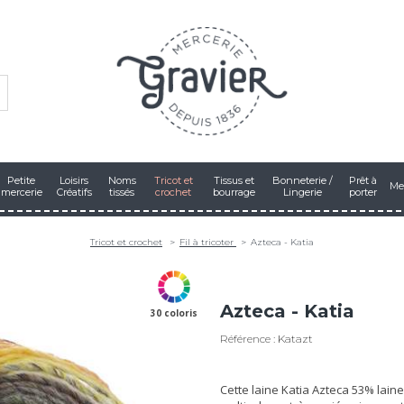
Petite
Loisirs
Noms
Tricot et
Tissus et
Bonneterie /
Prêt à
Me
mercerie
Créatifs
tissés
crochet
bourrage
Lingerie
porter
Tricot et crochet
Fil à tricoter
Azteca - Katia
Azteca - Katia
30 coloris
Référence : Katazt
Cette laine Katia Azteca 53% lain