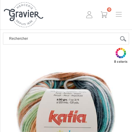
0
8 coloris