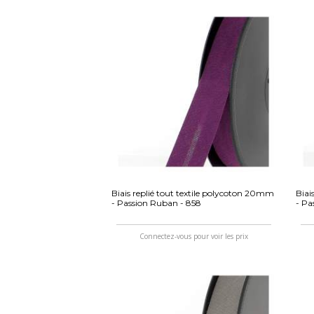
Biais replié tout textile polycoton 20mm
Biai
- Passion Ruban - 858
- Pa
Connectez-vous pour voir les prix