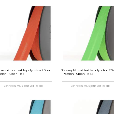
s replié tout textile polycoton 20mm
Biais replié tout textile polycoton 
ssion Ruban - 861
- Passion Ruban - 862
Connectez-vous pour voir les prix
Connectez-vous pour voir les prix