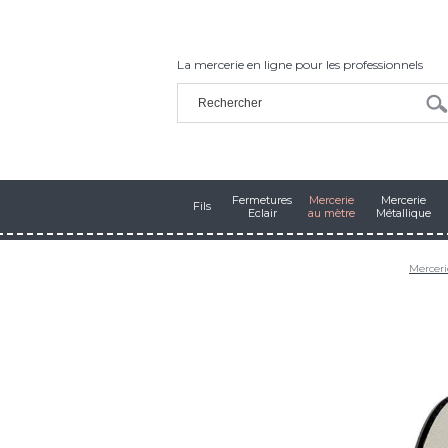
La mercerie en ligne pour les professionnels
Fermetures
Mercerie
Mercerie
Fils
Eclair
au mètre
Métallique
Merceri