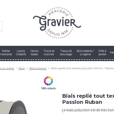
Petite
Loisirs
Noms
Tricot et
Tissus et
Bonneterie /
Prêt à
Me
mercerie
Créatifs
tissés
crochet
bourrage
Lingerie
porter
e au mètre
Biais
Biais basique
Biais replié tout textile polycoton 20mm - Passi
108 coloris
Biais replié tout t
Passion Ruban
Le biais polycoton est de très bon