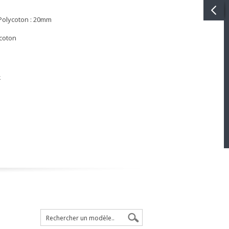
 Polycoton : 20mm
 coton
k