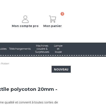
0
Mon compte pro
Mon panier
Machines
Lampe
ubles
Téléchargements
coudre &
et
Surjeteuses
loupe
on Ruban
NOUVEAU
extile polycoton 20mm -
ne qualité et convient à toutes sortes de