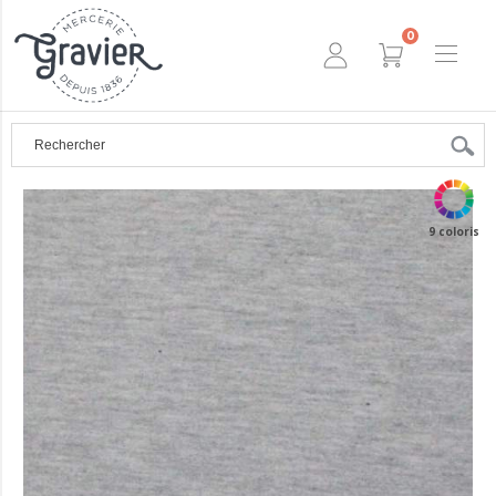
0
9 coloris