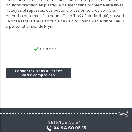
boutons pression en plastique peuvent sans problème être lavés,
nettoyés et repassés. Ces boutons pression colorés sont bien
entendu conformes à la norme Oeko-Tex® Standard 100, classe 1.
La pose requiert le jeu d’outils de « Color Snaps » et la pince VARIO
à percer et à river de Prym.
En stock
Connectez-vous ou créez
votre compte pro
SERVICE CLIENT
04 94 68 05 15