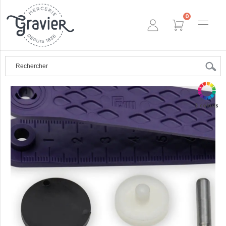
0
3 coloris