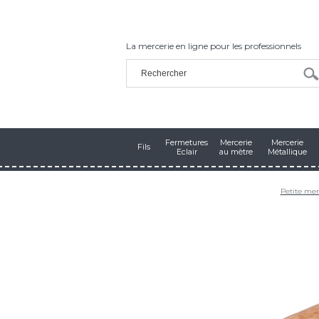
La mercerie en ligne pour les professionnels
Fermetures
Mercerie
Mercerie
Fils
Eclair
au mètre
Métallique
Petite mer