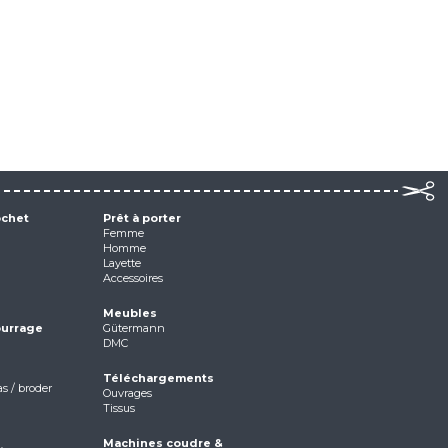
ochet
Prêt à porter
Femme
Homme
Layette
Accessoires
Meubles
ourrage
Gütermann
DMC
Téléchargements
as / broder
Ouvrages
Tissus
Machines coudre &