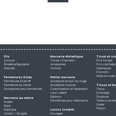
Fils
Mercerie Métallique
Tricot et cr
Couture
Tricots / Crochets /
Fil à tricoter
Broderie/tapisserie
Accessoires
Fil à crocheter
Repriser
Couture
Catalogues
Promofin
Katia annulés
Fermetures Eclair
Petite mercerie
Fermetures Eclair ®
Accessoire et soin du linge
Fermeture au mètre
Accessoire couture
Tissus et b
Accessoires pour fermetures
Customisation et réparation
Tissus
Loisir créatif
Entoilage
Editions
Doublure
Mercerie au mètre
Fermetures pour vêtements
Toiles à canev
Ruban
Ouate
Biais
Patron
Elastique
Loisirs Créatifs
Cordon / Sangles
Ouvrages