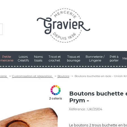
Petite
Loisirs
Noms
Tricot et
Tissus et
Bonneterie /
Prêt à
Me
mercerie
Créatifs
tissés
crochet
bourrage
Lingerie
porter
cerie
Customisation et réparation
Boutons
Boutons buchette en bois - Union K
Boutons buchette e
2 coloris
Prym -
Référence : UK/25104
Le boutons 2 trous buchette en b