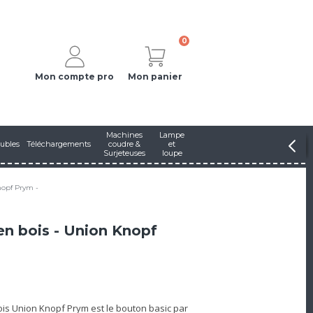
0
Mon compte pro
Mon panier
Machines
Lampe
ubles
Téléchargements
coudre &
et
Surjeteuses
loupe
nopf Prym -
n bois - Union Knopf
ois Union Knopf Prym est le bouton basic par