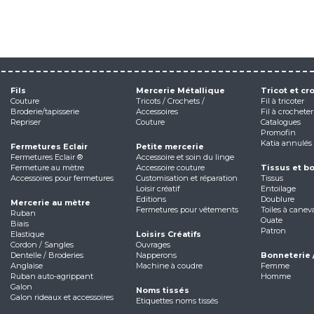
Fils
Mercerie Métallique
Tricot et cr
Couture
Tricots / Crochets /
Fil à tricoter
Broderie/tapisserie
Accessoires
Fil à crocheter
Repriser
Couture
Catalogues
Promofin
Katia annulés
Fermetures Eclair
Petite mercerie
Fermetures Eclair ®
Accessoire et soin du linge
Fermeture au mètre
Accessoire couture
Tissus et b
Accessoires pour fermetures
Customisation et réparation
Tissus
Loisir créatif
Entoilage
Editions
Doublure
Mercerie au mètre
Fermetures pour vêtements
Toiles à canev
Ruban
Ouate
Biais
Patron
Elastique
Loisirs Créatifs
Cordon / Sangles
Ouvrages
Dentelle / Broderies
Napperons
Bonneterie 
Anglaise
Machine à coudre
Femme
Ruban auto-agrippant
Homme
Galon
Noms tissés
Galon rideaux et accessoires
Etiquettes noms tissés