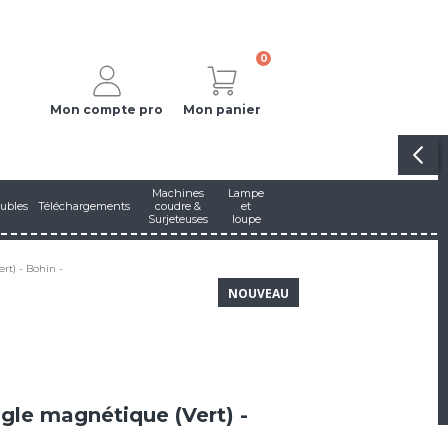
0
Mon compte pro
Mon panier
Machines
Lampe
ubles
Téléchargements
coudre &
et
Surjeteuses
loupe
rt) - Bohin -
NOUVEAU
ngle magnétique (Vert) -