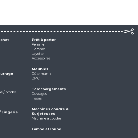
ochet
Prêt à porter
Femme
Homme
Layette
Accessoires
Meubles
ourrage
Gütermann
DMC
Téléchargements
as / broder
Ouvrages
Tissus
Machines coudre &
/ Lingerie
Surjeteuses
Machine à coudre
Lampe et loupe