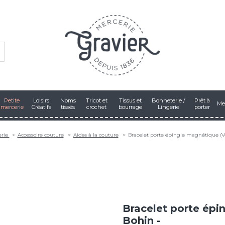
Petite
Loisirs
Noms
Tricot et
Tissus et
Bonneterie /
Prêt à
Me
mercerie
Créatifs
tissés
crochet
bourrage
Lingerie
porter
erie
Accessoire couture
Aides à la couture
Bracelet porte épingle magnétique (Ve
Bracelet porte épi
Bohin -