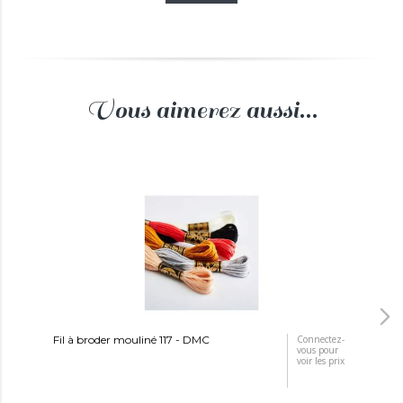
Vous aimerez aussi...
Fil à broder mouliné 117 - DMC
Connectez-
Toi
vous pour
voir les prix