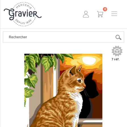
0
7 réf.