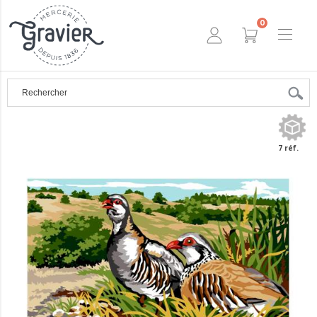
0
7 réf.