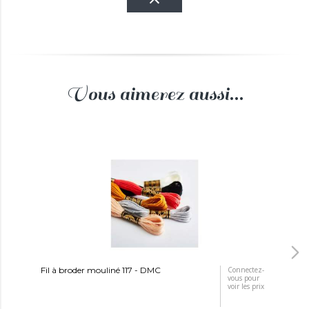
Vous aimerez aussi...
Fil à broder mouliné 117 - DMC
Connectez-
Toi
vous pour
voir les prix