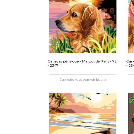
Canevas pénélope - Margot de Paris - 72
Cane
- 2347
- 23
Connectez-vous pour voir les prix