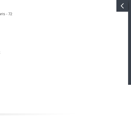
is - 72
k