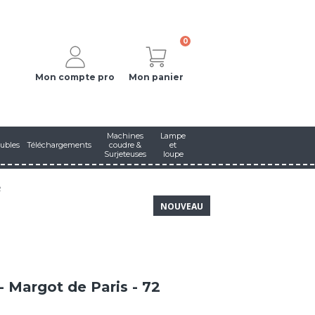
0
Mon compte pro
Mon panier
Machines
Lampe
ubles
Téléchargements
coudre &
et
Surjeteuses
loupe
2
NOUVEAU
 Margot de Paris - 72