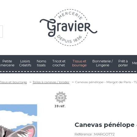
Petite
Loisirs
Noms
Tricot et
Tissus et
Bonneterie /
Prêt à
Me
mercerie
Créatifs
tissés
crochet
bourrage
Lingerie
porter
Tissus et bourrage
Toiles à canevas / broder
Canevas pénélope - Margot de Paris - 7
39 réf.
Canevas pénélope -
Référence : MARGOT72