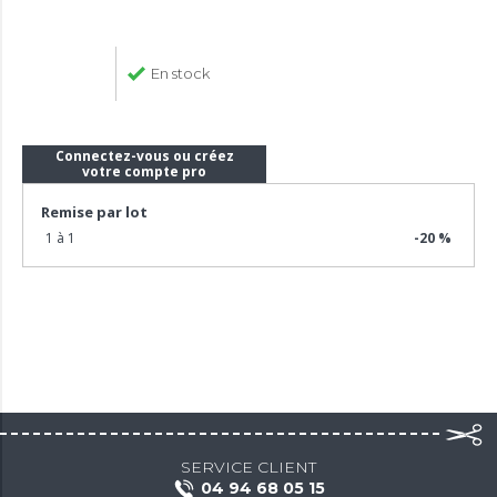
En stock
Connectez-vous ou créez
votre compte pro
Remise par lot
1 à 1
-20 %
SERVICE CLIENT
04 94 68 05 15