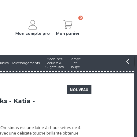
0
Mon compte pro
Mon panier
Machines
Lampe
ubles
Téléchargements
coudre &
et
Surjeteuses
loupe
NOUVEAU
s - Katia -
Christmas est une laine à chaussettes de 4
 avec une délicate touche brillante obtenue