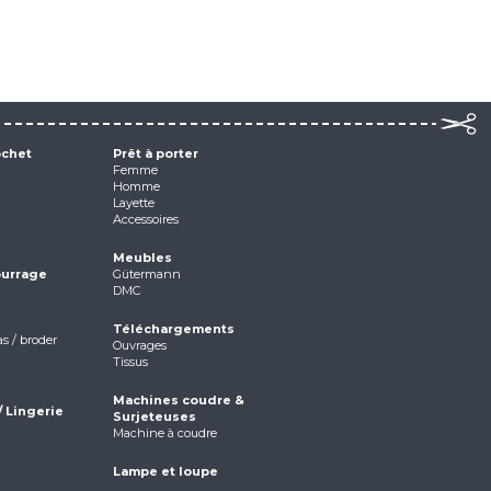
ochet
Prêt à porter
Femme
Homme
Layette
Accessoires
Meubles
ourrage
Gütermann
DMC
Téléchargements
as / broder
Ouvrages
Tissus
Machines coudre &
/ Lingerie
Surjeteuses
Machine à coudre
Lampe et loupe