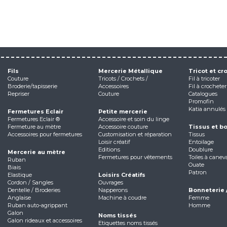
Fils
Mercerie Métallique
Tricot et cr
Couture
Tricots / Crochets /
Fil à tricoter
Broderie/tapisserie
Accessoires
Fil à crocheter
Repriser
Couture
Catalogues
Promofin
Katia annulés
Fermetures Eclair
Petite mercerie
Fermetures Eclair ®
Accessoire et soin du linge
Fermeture au mètre
Accessoire couture
Tissus et b
Accessoires pour fermetures
Customisation et réparation
Tissus
Loisir créatif
Entoilage
Editions
Doublure
Mercerie au mètre
Fermetures pour vêtements
Toiles à canev
Ruban
Ouate
Biais
Patron
Elastique
Loisirs Créatifs
Cordon / Sangles
Ouvrages
Dentelle / Broderies
Napperons
Bonneterie 
Anglaise
Machine à coudre
Femme
Ruban auto-agrippant
Homme
Galon
Noms tissés
Galon rideaux et accessoires
Etiquettes noms tissés