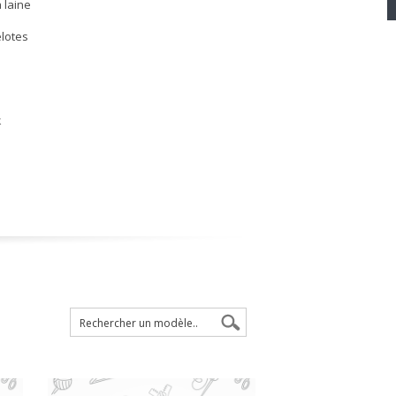
a laine
elotes
k