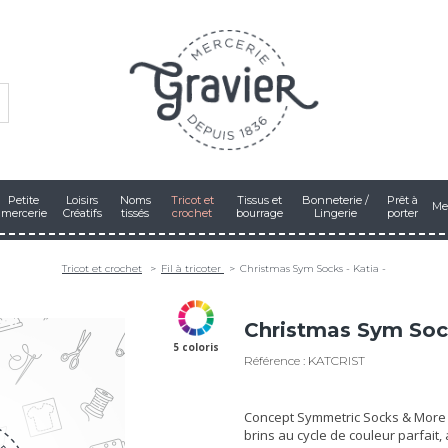
Petite
Loisirs
Noms
Tricot et
Tissus et
Bonneterie /
Prêt à
Me
mercerie
Créatifs
tissés
crochet
bourrage
Lingerie
porter
Tricot et crochet
Fil à tricoter
Christmas Sym Socks - Katia -
Christmas Sym Sock
5 coloris
Référence : KATCRIST
Concept Symmetric Socks & More 
brins au cycle de couleur parfait,