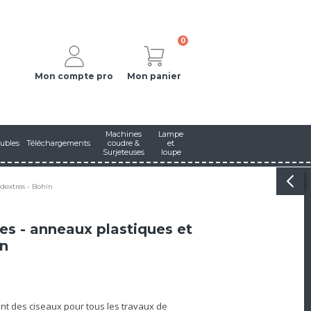
0
Mon compte pro
Mon panier
Machines
Lampe
ubles
Téléchargements
coudre &
et
Surjeteuses
loupe
dextres - Bohin
es - anneaux plastiques et
in
nt des ciseaux pour tous les travaux de