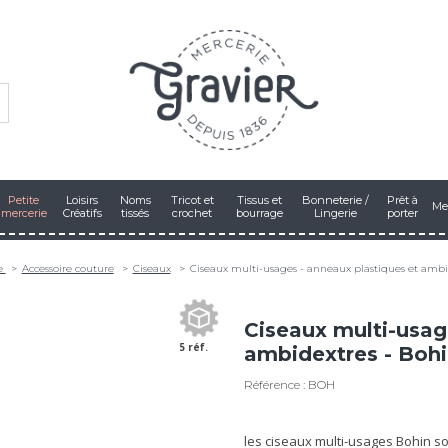
Petite
Loisirs
Noms
Tricot et
Tissus et
Bonneterie /
Prêt à
Me
mercerie
Créatifs
tissés
crochet
bourrage
Lingerie
porter
ie
Accessoire couture
Ciseaux
Ciseaux multi-usages - anneaux plastiques et ambi
Ciseaux multi-usag
5 réf.
ambidextres - Boh
Référence : BOH
les ciseaux multi-usages Bohin so