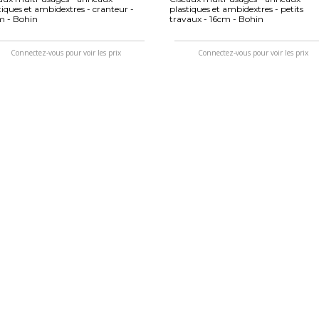
tiques et ambidextres - cranteur -
plastiques et ambidextres - petits
m - Bohin
travaux - 16cm - Bohin
Connectez-vous pour voir les prix
Connectez-vous pour voir les prix