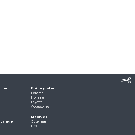
ochet
Prêt à porter
Femme
Homme
Layette
Accessoires
Meubles
ourrage
Gütermann
DMC