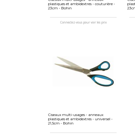
plastiques et ambidextres - couturière -
plas
23cm - Bohin
23c
Connectez-vous pour voir les prix
Ciseaux multi-usages - anneaux
plastiques et ambidextres - universel -
21,5cm - Bohin