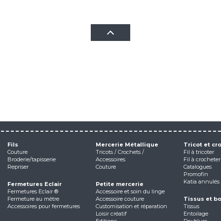
Fils
Mercerie Métallique
Tricot et cr
Couture
Tricots / Crochets /
Fil à tricoter
Broderie/tapisserie
Accessoires
Fil à crocheter
Repriser
Couture
Catalogues
Promofin
Katia annulés
Fermetures Eclair
Petite mercerie
Fermetures Eclair ®
Accessoire et soin du linge
Fermeture au mètre
Accessoire couture
Tissus et b
Accessoires pour fermetures
Customisation et réparation
Tissus
Loisir créatif
Entoilage