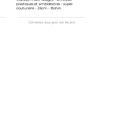
plastiques et ambidextres - super
couturière - 26cm - Bohin
Connectez-vous pour voir les prix