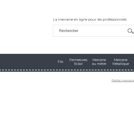
La mercerie en ligne pour les professionnels
Fermetures
Mercerie
Mercerie
Fils
Eclair
au mètre
Métallique
Petite mercer