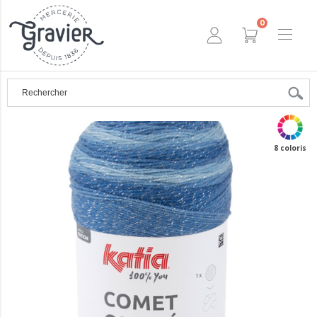
0
8 coloris