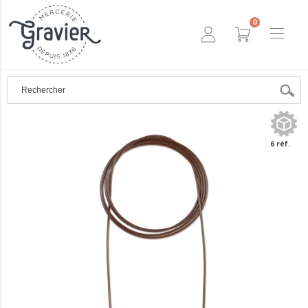
0
6 réf.