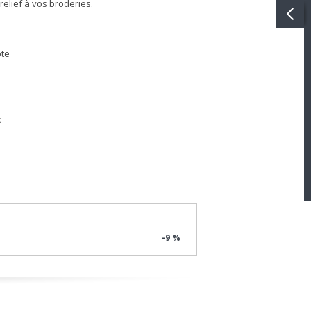
relief à vos broderies.
ote
k
-9 %