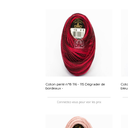
Coton perlé n°8 116 - 115 Dégrader de
Coto
bordeaux -
bleu
Connectez-vous pour voir les prix