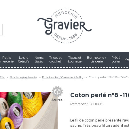
Petite
Loisirs
Noms
Tricot et
Tissus et
Bonneterie /
Prêt à
Me
mercerie
Créatifs
tissés
crochet
bourrage
Lingerie
porter
Fils
Broderie/tapisserie
Fil à broder / Canevas / Sulky
Coton perlé n°8 -116 - DMC 
Coton perlé n°8 -11
224 réf.
Référence : ECH1168
Le fil de coton perlé présente l’
satiné. Très beau fil torsadé, il est