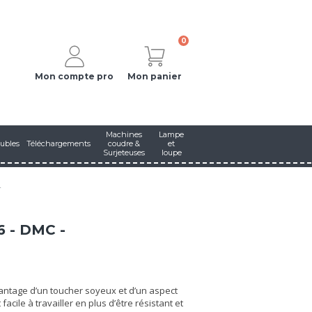
0
Mon compte pro
Mon panier
Machines
Lampe
ubles
Téléchargements
coudre &
et
Surjeteuses
loupe
-
6 - DMC -
avantage d’un toucher soyeux et d’un aspect
 facile à travailler en plus d’être résistant et