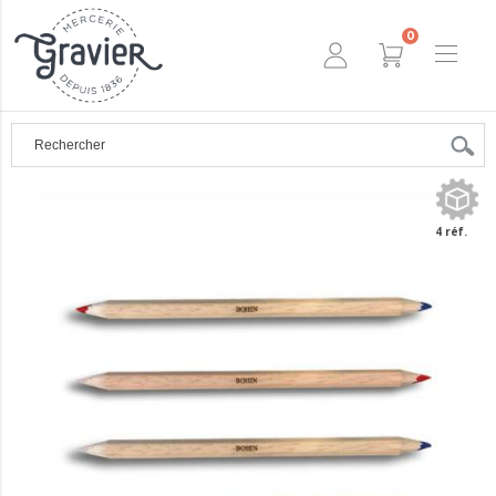
0
4 réf.