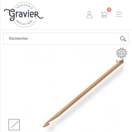
0
7 réf.