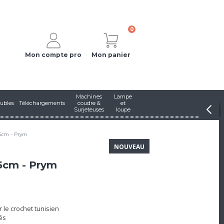
0
Mon compte pro
Mon panier
Machines
Lampe
ubles
Téléchargements
coudre &
et
Surjeteuses
loupe
15cm - Prym
NOUVEAU
15cm - Prym
 le crochet tunisien
és