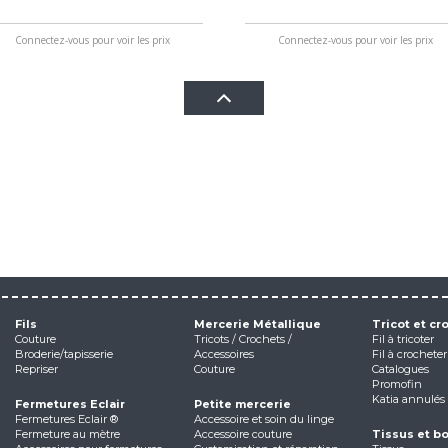
Connectez-vous pour voir les prix
Connectez-vous pour voir les prix
Fils
Mercerie Métallique
Tricot et cr
Couture
Tricots / Crochets /
Fil à tricoter
Broderie/tapisserie
Accessoires
Fil à crocheter
Repriser
Couture
Catalogues
Promofin
Katia annulés
Fermetures Eclair
Petite mercerie
Fermetures Eclair ®
Accessoire et soin du linge
Fermeture au mètre
Accessoire couture
Tissus et b