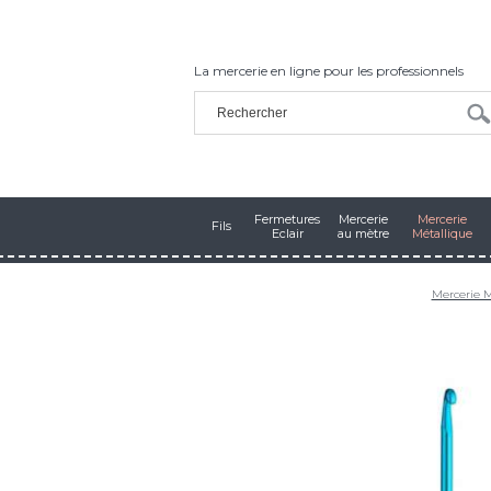
La mercerie en ligne pour les professionnels
Fermetures
Mercerie
Mercerie
Fils
Eclair
au mètre
Métallique
Mercerie M