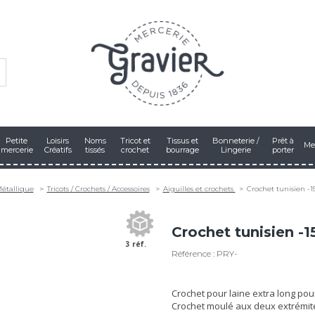
Petite
Loisirs
Noms
Tricot et
Tissus et
Bonneterie /
Prêt à
Me
mercerie
Créatifs
tissés
crochet
bourrage
Lingerie
porter
étallique
Tricots / Crochets / Accessoires
Aiguilles et crochets
Crochet tunisien -
Crochet tunisien -
3 réf.
Référence : PRY-
Crochet pour laine extra long pour
Crochet moulé aux deux extrémit