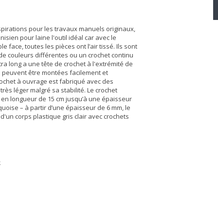
pirations pour les travaux manuels originaux,
isien pour laine l'outil idéal car avec le
 face, toutes les pièces ont l’air tissé. Ils sont
 de couleurs différentes ou un crochet continu
tra long a une tête de crochet à l'extrémité de
s peuvent être montées facilement et
rochet à ouvrage est fabriqué avec des
très léger malgré sa stabilité. Le crochet
e en longueur de 15 cm jusqu’à une épaisseur
uoise – à partir d’une épaisseur de 6 mm, le
r d'un corps plastique gris clair avec crochets
k