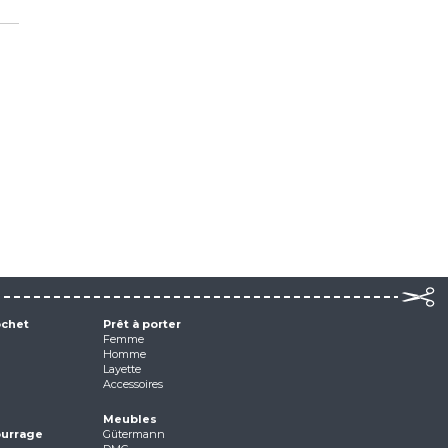
ochet
Prêt à porter
Femme
Homme
Layette
Accessoires
Meubles
ourrage
Gütermann