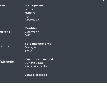
ochet
Prêt à porter
Femme
Homme
Layette
Accessoires
Meubles
ourrage
Gütermann
DMC
Téléchargements
as / broder
Ouvrages
Tissus
Machines coudre &
/ Lingerie
Surjeteuses
Machine à coudre
Lampe et loupe