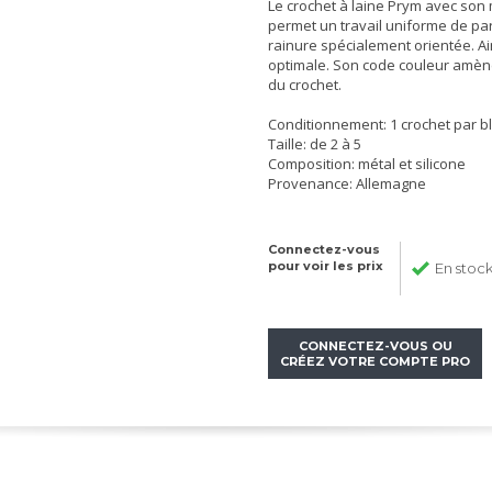
Le crochet à laine Prym avec son
permet un travail uniforme de pa
rainure spécialement orientée. Ain
optimale. Son code couleur amène 
du crochet.
Conditionnement: 1 crochet par bl
Taille: de 2 à 5
Composition: métal et silicone
Provenance: Allemagne
Connectez-vous
pour voir les prix
En stoc
CONNECTEZ-VOUS OU
CRÉEZ VOTRE COMPTE PRO