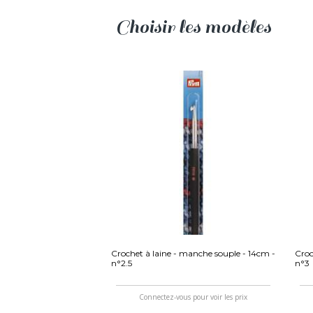
Choisir les modèles
Crochet à laine - manche souple - 14cm -
Croc
n°2.5
n°3
Connectez-vous pour voir les prix