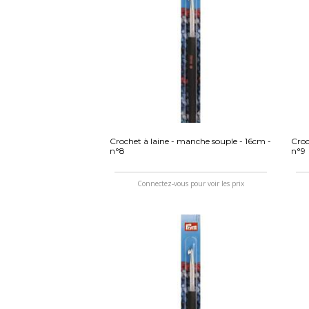
Crochet à laine - manche souple - 16cm -
Croc
n°8
n°9
Connectez-vous pour voir les prix