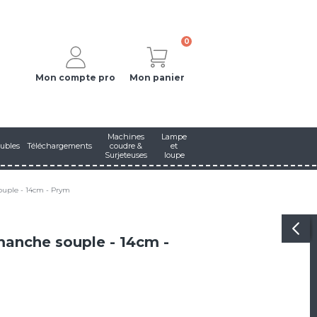
0
Mon compte pro
Mon panier
Machines
Lampe
ubles
Téléchargements
coudre &
et
Surjeteuses
loupe
ouple - 14cm - Prym
 manche souple - 14cm -