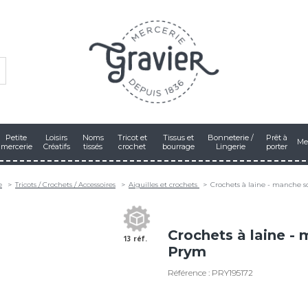
Petite
Loisirs
Noms
Tricot et
Tissus et
Bonneterie /
Prêt à
Me
mercerie
Créatifs
tissés
crochet
bourrage
Lingerie
porter
e
Tricots / Crochets / Accessoires
Aiguilles et crochets
Crochets à laine - manche s
Crochets à laine -
13 réf.
Prym
Référence : PRY195172