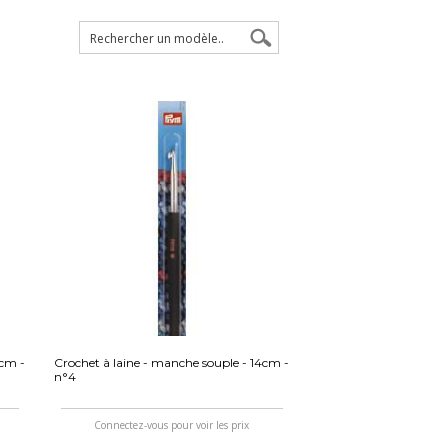
4cm -
Crochet à laine - manche souple - 14cm -
n°4
Connectez-vous pour voir les prix