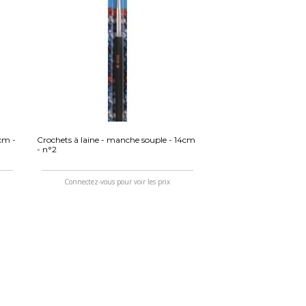
cm -
Crochets à laine - manche souple - 14cm
- n°2
Connectez-vous pour voir les prix