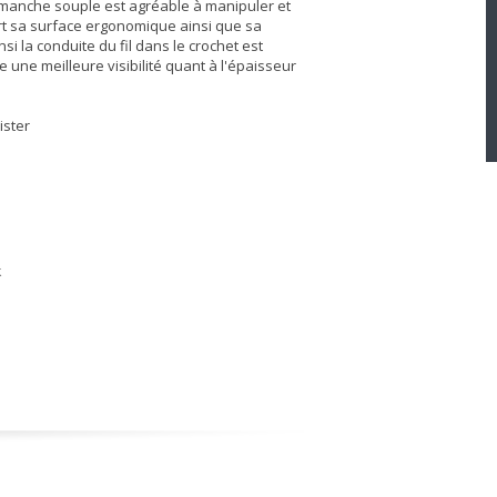
 manche souple est agréable à manipuler et
rt sa surface ergonomique ainsi que sa
si la conduite du fil dans le crochet est
une meilleure visibilité quant à l'épaisseur
ister
k