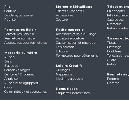
Fils
Mercerie Métallique
Tricot et cr
Couture
Tricots / Crochets /
Fil à tricoter
Broderie/tapisserie
Accessoires
Fil à crocheter
Repriser
Couture
Catalogues
Promofin
Katia annulés
Fermetures Eclair
Petite mercerie
Fermetures Eclair ®
Accessoire et soin du linge
Fermeture au mètre
Accessoire couture
Tissus et b
Accessoires pour fermetures
Customisation et réparation
Tissus
Loisir créatif
Entoilage
Editions
Doublure
Mercerie au mètre
Fermetures pour vêtements
Toiles à canev
Ruban
Ouate
Biais
Patron
Elastique
Loisirs Créatifs
Cordon / Sangles
Ouvrages
Dentelle / Broderies
Napperons
Bonneterie 
Anglaise
Machine à coudre
Femme
Ruban auto-agrippant
Homme
Galon
Noms tissés
Galon rideaux et accessoires
Etiquettes noms tissés
e
Mentions légales
Politique de confidentialité