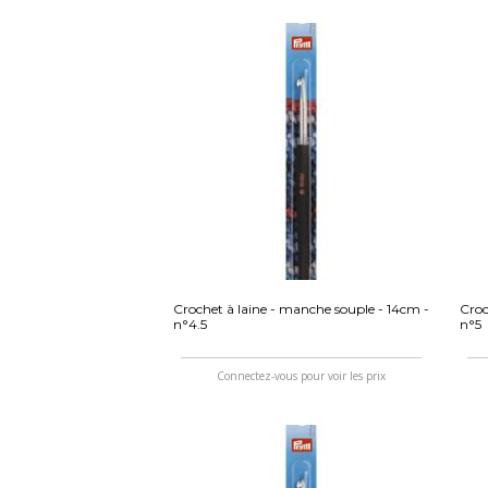
Crochet à laine - manche souple - 14cm -
Croc
n°4.5
n°5
Connectez-vous pour voir les prix