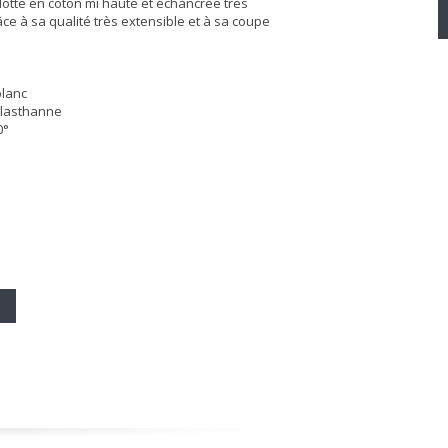
ulotte en coton mi haute et échancrée très
ce à sa qualité très extensible et à sa coupe
blanc
élasthanne
0°