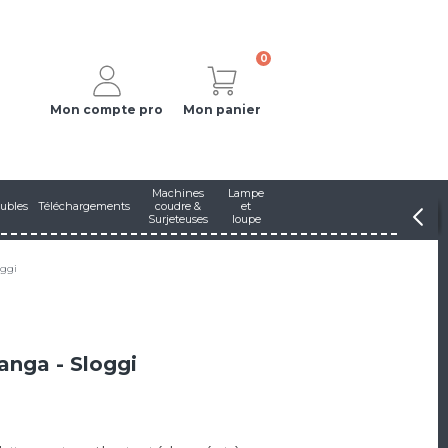
0
Mon compte pro
Mon panier
Machines
Lampe
ubles
Téléchargements
coudre &
et
Surjeteuses
loupe
oggi
Tanga - Sloggi