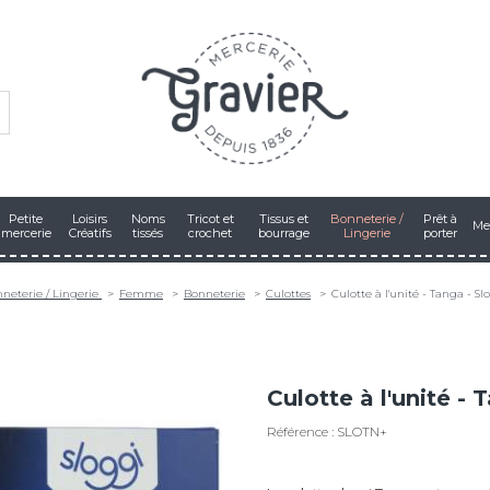
Petite
Loisirs
Noms
Tricot et
Tissus et
Bonneterie /
Prêt à
Me
mercerie
Créatifs
tissés
crochet
bourrage
Lingerie
porter
neterie / Lingerie
Femme
Bonneterie
Culottes
Culotte à l'unité - Tanga - Sl
Culotte à l'unité - 
Référence : SLOTN+