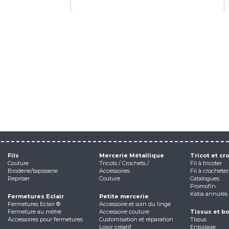
Fils
Mercerie Métallique
Tricot et cr
Couture
Tricots / Crochets /
Fil à tricoter
Broderie/tapisserie
Accessoires
Fil à crocheter
Repriser
Couture
Catalogues
Promofin
Katia annulés
Fermetures Eclair
Petite mercerie
Fermetures Eclair ®
Accessoire et soin du linge
Fermeture au mètre
Accessoire couture
Tissus et b
Accessoires pour fermetures
Customisation et réparation
Tissus
Loisir créatif
Entoilage