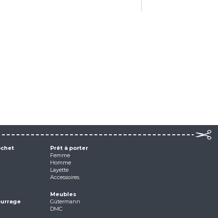
ochet
Prêt à porter
Femme
Homme
Layette
Accessoires
Meubles
ourrage
Gütermann
DMC